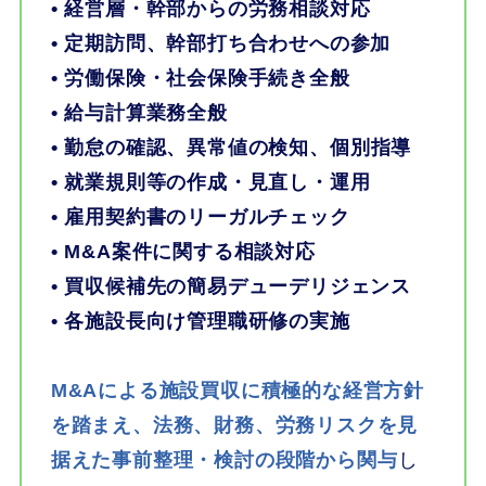
• 経営層・幹部からの労務相談対応
• 定期訪問、幹部打ち合わせへの参加
• 労働保険・社会保険手続き全般
• 給与計算業務全般
•
勤怠の確認、異常値の検知、個別指導
• 就業規則等の作成・見直し・運用
•
雇用契約書の
リーガルチェック
• M&A案件に関する相談対応
• 買収候補先の簡易デューデリジェンス
• 各施設長向け管理職研修の実施
M&Aによる施設買収に積極的な経営方針
を踏まえ、法務、財務、労務リスクを見
据えた事前整理・検討の段階から関与
し