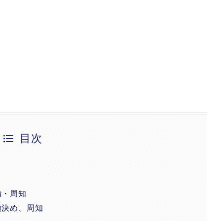
目次
備・周知
順決め、周知