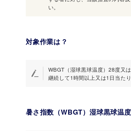
い。
対象作業は？
WBGT（湿球黒球温度）28度又
継続して1時間以上又は1日当た
暑さ指数（WBGT
）
湿球黒球温