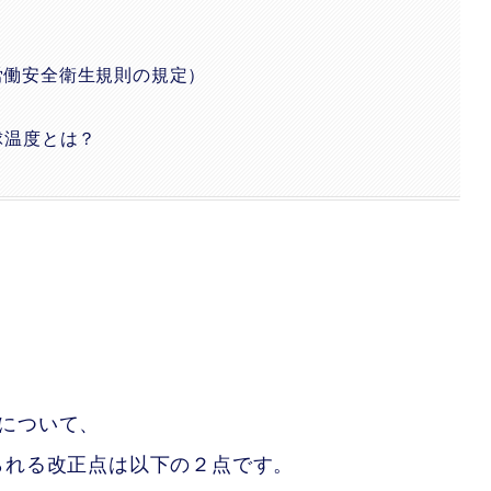
労働安全衛生規則の規定）
球温度とは？
について、
られる改正点は以下の２点です。